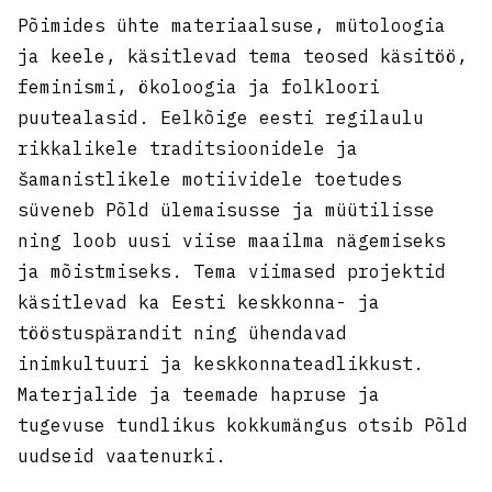
Põimides ühte materiaalsuse, mütoloogia
ja keele, käsitlevad tema teosed käsitöö,
feminismi, ökoloogia ja folkloori
puutealasid. Eelkõige eesti regilaulu
rikkalikele traditsioonidele ja
šamanistlikele motiividele toetudes
süveneb Põld ülemaisusse ja müütilisse
ning loob uusi viise maailma nägemiseks
ja mõistmiseks. Tema viimased projektid
käsitlevad ka Eesti keskkonna- ja
tööstuspärandit ning ühendavad
inimkultuuri ja keskkonnateadlikkust.
Materjalide ja teemade hapruse ja
tugevuse tundlikus kokkumängus otsib Põld
uudseid vaatenurki.