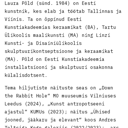
Laura Põld (sünd. 1984) on Eesti
kunstnik, kes elab ja töötab Tallinnas ja
Viinis. Ta on õppinud Eesti
Kunstiakadeemias keraamikat (BA), Tartu
Ülikoolis maalikunsti (MA) ning Linzi
Kunsti- ja Disainiülikoolis
skulptuurikontseptsioone ja keraamikat
(MA). Põld on Eesti Kunstiakadeemia
installatsiooni ja skulptuuri osakonna
külalisdotsent.
Tema hiljutiste näituste seas on „Down
the Rabbit Hole“ MO muuseumis Vilniuses
Leedus (2024), „Kunst antropotseeni
ajastul“ KUMUs (2023); näitus „Ühised
jooned, jääkaru ja elevant“ koos Andres
Toltsiga Kogo galeriis (2022/2023); „ars