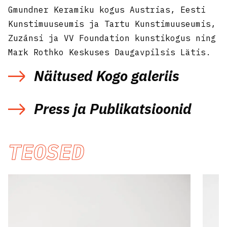
Gmundner Keramiku kogus Austrias, Eesti
Kunstimuuseumis ja Tartu Kunstimuuseumis,
Zuzānsi ja VV Foundation kunstikogus ning
Mark Rothko Keskuses Daugavpilsis Lätis.
Näitused Kogo galeriis
Ta mõtiskleb asjade põlemasüttiva
Press ja Publikatsioonid
loomuse üle
Superorganism
Arvustus. Kõnekas põlvkondade
Välkväljapanek: Higi ja tolm
TEOSED
põiming
Tundemaastikud
Ühised jooned, jääkaru ja elevant
Tiina Kolk. Postimees. 1/9/2023
Mu mõrkjasmagus Frankensteini-keha
Bambi projekt
Laura Põld esitleb messil Art
Igapäeva nõiakunst
Brussels oma tekstiili- ja