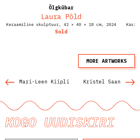
Põld ja Līga Spunde
Õlgkübar
Laura Põld
ERR kultuur. 3/6/2022
Keraamiline skulptuur,
42 × 40 × 18 cm,
2024
Käsit
Sold
Arvustus: Bambi antropotseeni
ajastul metsas.
Maria Helen Känd. Müürileht.
MORE ARTWORKS
9/9/2021
Materiaalsuse jälil
Mari-Leen Kiipli
Kristel Saan
Peeter Talvistu. Sirp. 22/2/2019
Uus Tartu kunst: Laura Põld
KOGO UUDISKIRI
Aleksander Tsapov. Müürileht.
8/10/2018