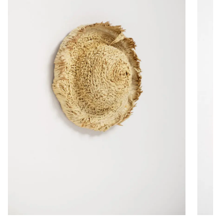
keraamikatöid
Joosep Värk. ERR kultuur.
21/4/2023
Laura Põld: kõrghetk oli lamada
põrandal suitsu all
Janno Zõbin. Müürileht. 10/2/2023
Arvustus. Senikogemata jõulutunne
kunstinäitusel
Krista Piirimäe. ERR kultuur.
27/12/2022
Kogo galerii esindatavate
kunstnike hulka lisandusid Laura