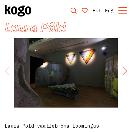
Est
Eng
Laura Põld
Laura Põld vaatleb oma loomingus