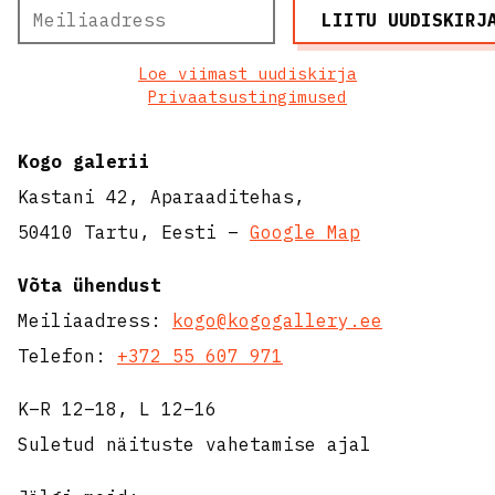
Rändkunstnik Laura Põld näitab
ulmi keset merd
Loe viimast uudiskirja
Indrek Grigor. Eesti Päevaleht.
Privaatsustingimused
6/2/2016
Kogo galerii
Iga maastik on hingeseisund
Kastani 42, Aparaaditehas,
Piret Karro. Kunst.ee. Eesti
50410 Tartu, Eesti –
Google Map
kunsti- ja visuaalkultuuri
Võta ühendust
ajakiri. 1/2016
Meiliaadress:
kogo@kogogallery.ee
An Education – Laura Põld
Telefon:
+372 55 607 971
Laura Põld. Estonian Art. 2/2014
K–R 12–18, L 12–16
Six Questions: Laura Põld
Suletud näituste vahetamise ajal
Tique. 2017