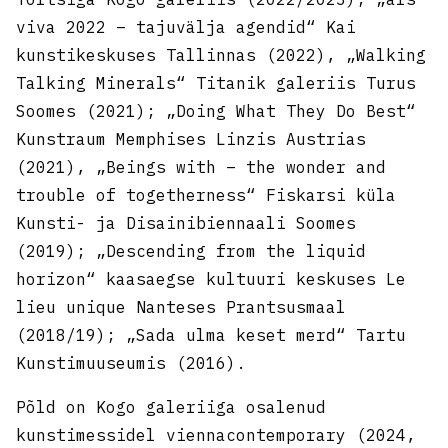
viva 2022 – tajuvälja agendid“ Kai
kunstikeskuses Tallinnas (2022), „Walking
Talking Minerals“ Titanik galeriis Turus
Soomes (2021); „Doing What They Do Best“
Kunstraum Memphises Linzis Austrias
(2021), „Beings with – the wonder and
trouble of togetherness“ Fiskarsi küla
Kunsti- ja Disainibiennaali Soomes
(2019); „Descending from the liquid
horizon“ kaasaegse kultuuri keskuses Le
lieu unique Nanteses Prantsusmaal
(2018/19); „Sada ulma keset merd“ Tartu
Kunstimuuseumis (2016).
Põld on Kogo galeriiga osalenud
kunstimessidel viennacontemporary (2024,