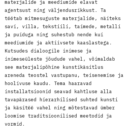
materjalide ja meediumide elavat
agentsust ning väljendusrikkust. Ta
töötab mitmesuguste materjalide, näiteks
savi, villa, tekstiili, taimede, metalli
ja puiduga ning suhestub nende kui
meediumide ja aktiivsete kaaslastega.
Kutsudes dialoogile inimese ja
inimeseüleste jõudude vahel, võimaldab
see materjalipõhine kunstikäsitlus
areneda teostel vastupanu, teisenemise ja
hoolivuse kaudu. Tema haaravad
installatsioonid seavad kahtluse alla
tavapärased hierarhilised suhted kunsti
ja käsitöö vahel ning mõtestavad ümber
loomise traditsioonilised meetodid ja
vormid.