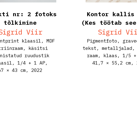
kti nr: 2 fotoks
Kontor kallis
tõlkimine
(Kes töötab see
Sigrid Viir
Sigrid Vi
ntprint klaasil, MDF
Pigmentfoto, grave
triinraam, käsitsi
tekst, metalljalad,
nistatud ruudustik
raam, klaas, 1/5 +
aasil, 1/4 + 1 AP,
41,7 × 55,2 cm,
2
67 × 43 cm,
2022