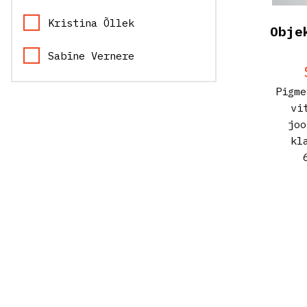
Kristina Õllek
Obje
Sabīne Vernere
Näitustel osalenud
Pigme
kunstnikud
vi
joo
Laura Põld
kl
Holger Loodus
Paul Kuimet
Andrés Galeano
Cloe Jancis
Kadri Liis Rääk