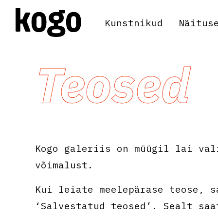
Kunstnikud
Näitus
Teosed
Kogo galeriis on müügil lai val
võimalust.
Kui leiate meelepärase teose, s
‘Salvestatud teosed’. Sealt saa