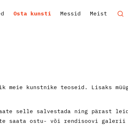
ed
Osta kunsti
Messid
Meist
ik meie kunstnike teoseid. Lisaks müü
aate selle salvestada ning pärast lei
te saata ostu- või rendisoovi galerii