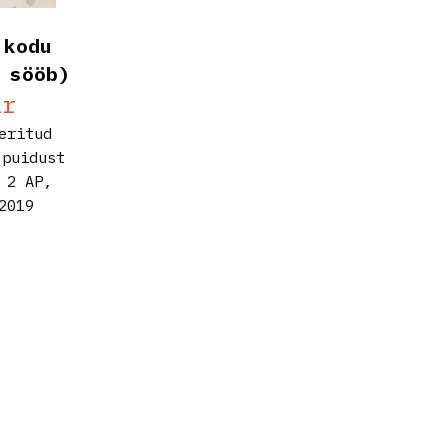
 kodu
 sööb)
ir
eritud
 puidust
 2 AP,
019