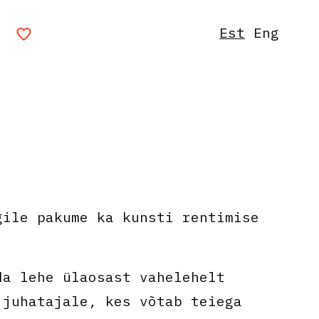
Est
Eng
gile pakume ka kunsti rentimise
da lehe ülaosast vahelehelt
 juhatajale, kes võtab teiega